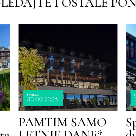
LEDAJTE I OSTALE PO
TRAJE DO
T
30.09.2026.
PAMTIM SAMO
S
ta
LETNJE DANE*
d