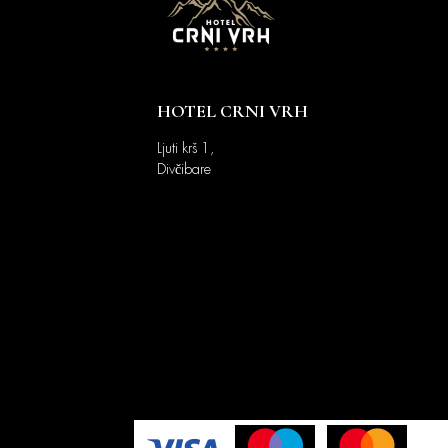
HOTEL CRNI VRH
Ljuti krš 1,
Divčibare