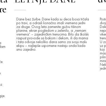
re
Dane bez žurbe. Dane kada su deca bosa trčala
Post
po travi, a odrasli konačno imali vremena jedni
dvoj
za druge. Ovog leta zamenite gužvu tišinom
Dal
planine, ekran pogledom u zelenilo, a „nemam
nepr
vremena“ – zajedničkim trenucima. Bilo da školski
vike
raspust provode sa bakom i dekom, ili da mama
tren
i tata odvoje nekoliko dana samo za svoju malu
U za
a
ekipu – najlepše uspomene nastaju onda kada
uz p
edam
smo zajedno.
koji
mas
pili
mini
će
Neka
jed
e
oz
ije.