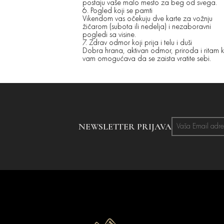
postaju vaše malo mesto za beg od svega.
6. Pogled koji se pamti
Vikendom vas očekuju dve karte za vožnju
žičarom (subota ili nedelja) i nezaboravni
pogledi sa visine.
7. Zdrav odmor koji prija i telu i duši
Dobra hrana, aktivan odmor, priroda i ritam k
vam omogućava da se zaista vratite sebi.
NEWSLETTER PRIJAVA