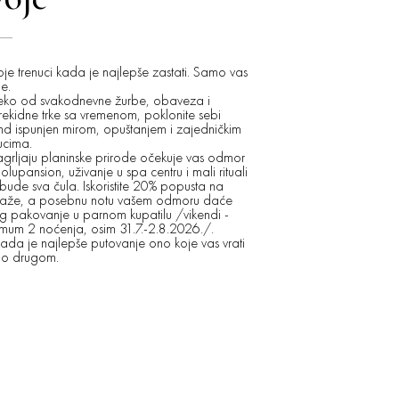
ČEKAN
oje trenuci kada je najlepše zastati. Samo vas
e.
eko od svakodnevne žurbe, obaveza i
Pravi odmor ne mo
ekidne trke sa vremenom, poklonite sebi
Dok drugi broje da
nd ispunjen mirom, opuštanjem i zajedničkim
biti na planini!
ucima.
Najlepši trenuci čes
grljaju planinske prirode očekuje vas odmor
najmanje očekujemo
olupansion, uživanje u spa centru i mali rituali
priroda tiša, dan s
 bude sva čula. Iskoristite 20% popusta na
važi u rasponu od 
aže, a posebnu notu vašem odmoru daće
noćenja.
ng pakovanje u parnom kupatilu /vikendi -
Zamenite kancelari
mum 2 noćenja, osim 31.7.-2.8.2026./.
gradsku buku sveži
da je najlepše putovanje ono koje vas vrati
svakodnevnu rutinu
no drugom.