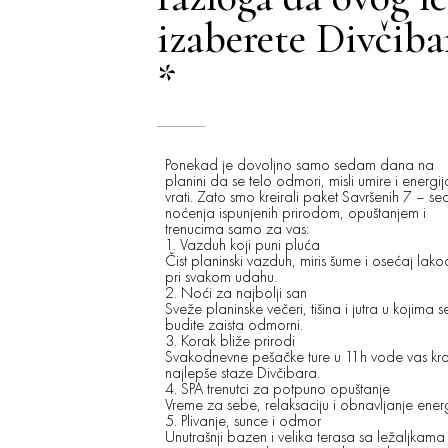
izaberete Divčiba
*
Ponekad je dovoljno samo sedam dana na
planini da se telo odmori, misli umire i energij
vrati. Zato smo kreirali paket Savršenih 7 – s
noćenja ispunjenih prirodom, opuštanjem i
trenucima samo za vas:
1. Vazduh koji puni pluća
Čist planinski vazduh, miris šume i osećaj lako
pri svakom udahu.
2. Noći za najbolji san
Sveže planinske večeri, tišina i jutra u kojima s
budite zaista odmorni.
3. Korak bliže prirodi
Svakodnevne pešačke ture u 11h vode vas kr
najlepše staze Divčibara.
4. SPA trenutci za potpuno opuštanje
Vreme za sebe, relaksaciju i obnavljanje energ
5. Plivanje, sunce i odmor
Unutrašnji bazen i velika terasa sa ležaljkama