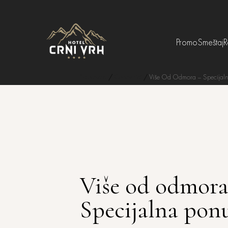
Promo
Smeštaj
R
Naslovna
/
Cenovnici
/
Više Od Odmora – Specijaln
Više od odmora
Specijalna pon