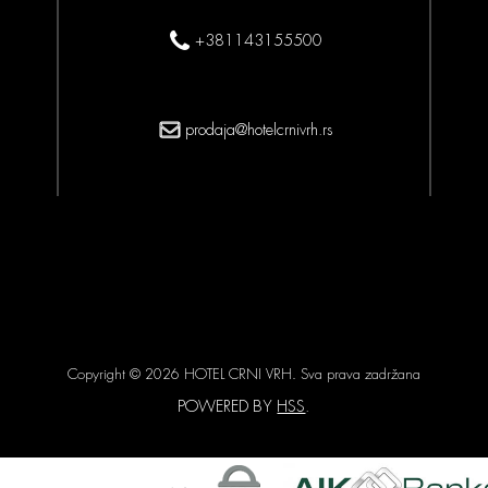
+381143155500
prodaja@hotelcrnivrh.rs
Copyright © 2026 HOTEL CRNI VRH. Sva prava zadržana
POWERED BY
HSS
.