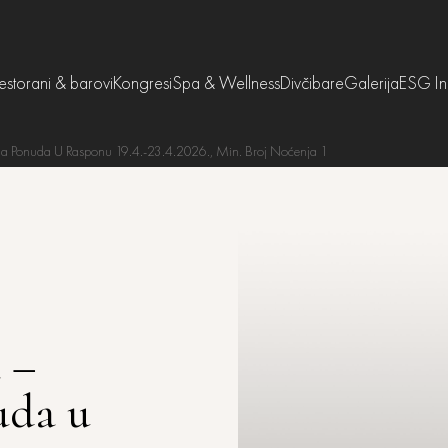
estorani & barovi
Kongresi
Spa & Wellness
Divčibare
Galerija
ESG Ini
a Ponuda U Rasponu 19.4.-23.4.2026., Min. Broj Noćenja 1
 –
uda u