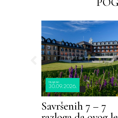
POG
TRAJE DO
30.09.2026.
Savršenih 7 – 7
razloga da ovog le