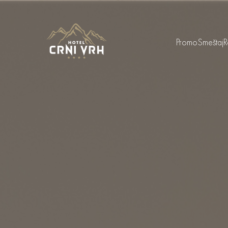
Promo
Smeštaj
R