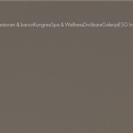
estorani & barovi
Kongresi
Spa & Wellness
Divčibare
Galerija
ESG Ini