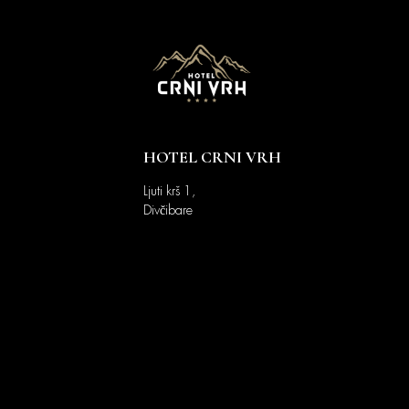
HOTEL CRNI VRH
Ljuti krš 1,
Divčibare