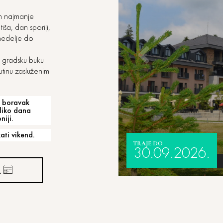
ih najmanje
ša, dan sporiji,
nedelje do
 gradsku buku
tinu zasluženim
a boravak
liko dana
iji.
ati vikend.
TRAJE DO
30.09.2026.
A