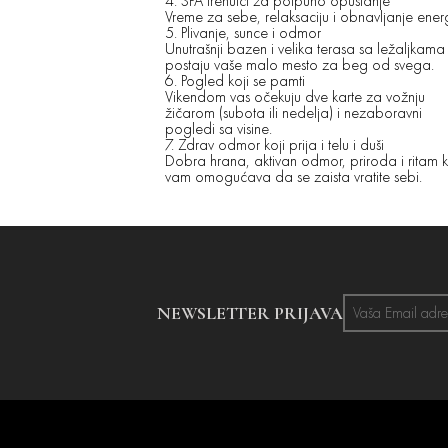
4. SPA trenutci za potpuno opuštanje
Vreme za sebe, relaksaciju i obnavljanje energ
5. Plivanje, sunce i odmor
Unutrašnji bazen i velika terasa sa ležaljkama
postaju vaše malo mesto za beg od svega.
6. Pogled koji se pamti
Vikendom vas očekuju dve karte za vožnju
žičarom (subota ili nedelja) i nezaboravni
pogledi sa visine.
7. Zdrav odmor koji prija i telu i duši
Dobra hrana, aktivan odmor, priroda i ritam k
vam omogućava da se zaista vratite sebi.
NEWSLETTER PRIJAVA