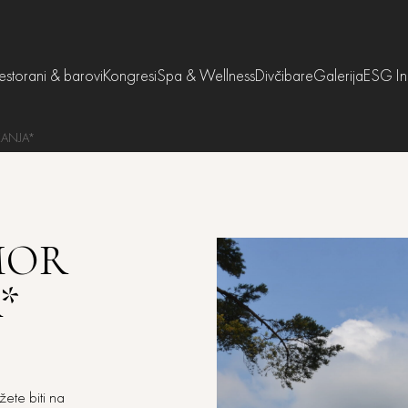
estorani & barovi
Kongresi
Spa & Wellness
Divčibare
Galerija
ESG Ini
KANJA*
MOR
*
ete biti na