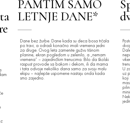
PAMTIM SAMO
S
ta
LETNJE DANE*
d
re
Dane bez žurbe. Dane kada su deca bosa trčala
Post
po travi, a odrasli konačno imali vremena jedni
dvoj
za druge. Ovog leta zamenite gužvu tišinom
Dal
planine, ekran pogledom u zelenilo, a „nemam
nepr
vremena“ – zajedničkim trenucima. Bilo da školski
vike
raspust provode sa bakom i dekom, ili da mama
tren
i tata odvoje nekoliko dana samo za svoju malu
U za
a
ekipu – najlepše uspomene nastaju onda kada
uz p
edam
smo zajedno.
koji
mas
pili
mini
će
Neka
jed
e
oz