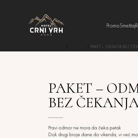
Promo
Smeštaj
R
Naslovna
/
Cenovnici
/
PAKET – ODMOR BEZ ČE
PAKET – OD
BEZ ČEKANJA
Pravi odmor ne mora da čeka petak
Dok drugi broje dane do vikenda, vi već mož