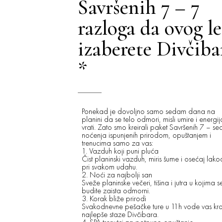
Savršenih 7 – 7
razloga da ovog le
izaberete Divčiba
*
Ponekad je dovoljno samo sedam dana na
planini da se telo odmori, misli umire i energij
vrati. Zato smo kreirali paket Savršenih 7 – s
noćenja ispunjenih prirodom, opuštanjem i
trenucima samo za vas:
1. Vazduh koji puni pluća
Čist planinski vazduh, miris šume i osećaj lako
pri svakom udahu.
2. Noći za najbolji san
Sveže planinske večeri, tišina i jutra u kojima s
budite zaista odmorni.
3. Korak bliže prirodi
Svakodnevne pešačke ture u 11h vode vas kr
najlepše staze Divčibara.