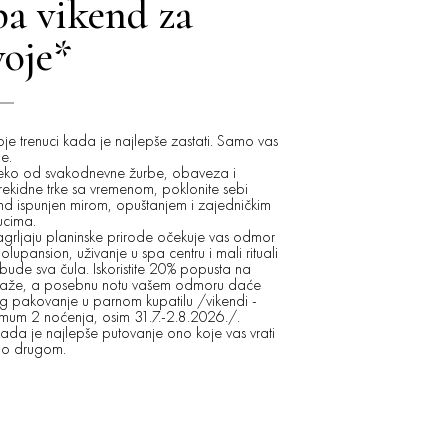
pa vikend za
PAKET
voje*
ODMO
ČEKAN
oje trenuci kada je najlepše zastati. Samo vas
e.
eko od svakodnevne žurbe, obaveza i
Pravi odmor ne mo
ekidne trke sa vremenom, poklonite sebi
Dok drugi broje da
nd ispunjen mirom, opuštanjem i zajedničkim
biti na planini!
ucima.
Najlepši trenuci čes
grljaju planinske prirode očekuje vas odmor
najmanje očekujemo
olupansion, uživanje u spa centru i mali rituali
priroda tiša, dan s
 bude sva čula. Iskoristite 20% popusta na
važi u rasponu od 
aže, a posebnu notu vašem odmoru daće
noćenja.
ng pakovanje u parnom kupatilu /vikendi -
Zamenite kancelari
mum 2 noćenja, osim 31.7.-2.8.2026./.
gradsku buku sveži
da je najlepše putovanje ono koje vas vrati
svakodnevnu rutinu
no drugom.