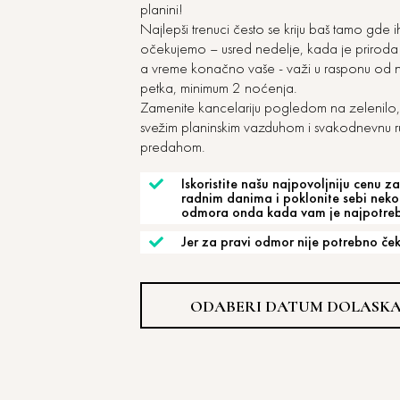
planini!
Najlepši trenuci često se kriju baš tamo gde 
očekujemo – usred nedelje, kada je priroda ti
a vreme konačno vaše - važi u rasponu od 
petka, minimum 2 noćenja.
Zamenite kancelariju pogledom na zelenilo,
svežim planinskim vazduhom i svakodnevnu ru
predahom.
Iskoristite našu najpovoljniju cenu z
radnim danima i poklonite sebi neko
odmora onda kada vam je najpotrebn
Jer za pravi odmor nije potrebno ček
ODABERI DATUM DOLASK