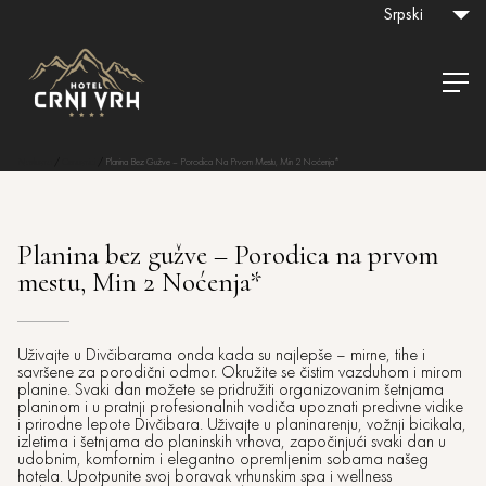
Srpski
Naslovna
/
Cenovnici
/
Planina Bez Gužve – Porodica Na Prvom Mestu, Min 2 Noćenja*
Planina bez gužve – Porodica na prvom
mestu, Min 2 Noćenja*
Uživajte u Divčibarama onda kada su najlepše – mirne, tihe i
savršene za porodični odmor. Okružite se čistim vazduhom i mirom
planine. Svaki dan možete se pridružiti organizovanim šetnjama
planinom i u pratnji profesionalnih vodiča upoznati predivne vidike
i prirodne lepote Divčibara. Uživajte u planinarenju, vožnji bicikala,
izletima i šetnjama do planinskih vrhova, započinjući svaki dan u
udobnim, komfornim i elegantno opremljenim sobama našeg
hotela. Upotpunite svoj boravak vrhunskim spa i wellness