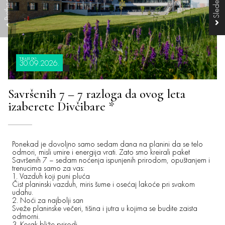
TRAJE DO
30.09.2026.
Savršenih 7 – 7 razloga da ovog leta
izaberete Divčibare *
Ponekad je dovoljno samo sedam dana na planini da se telo
odmori, misli umire i energija vrati. Zato smo kreirali paket
Savršenih 7 – sedam noćenja ispunjenih prirodom, opuštanjem i
trenucima samo za vas:
1. Vazduh koji puni pluća
Čist planinski vazduh, miris šume i osećaj lakoće pri svakom
udahu.
2. Noći za najbolji san
Sveže planinske večeri, tišina i jutra u kojima se budite zaista
odmorni.
3. Korak bliže prirodi