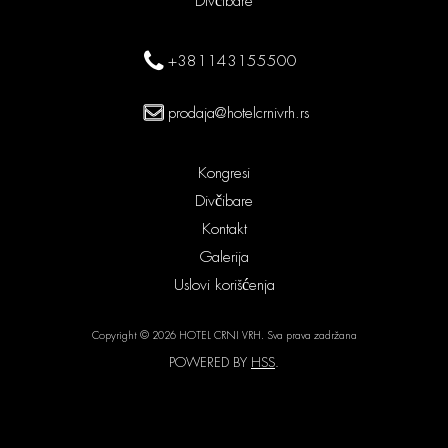
Divčibare
+381143155500
prodaja@hotelcrnivrh.rs
Kongresi
Divčibare
Kontakt
Galerija
Uslovi korišćenja
Copyright © 2026 HOTEL CRNI VRH. Sva prava zadržana
POWERED BY
HSS
.