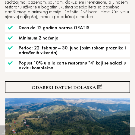
sadržajima: bazenom, saunom, đakuzijem i teretanom, a u našem
restoranu uživajte u bogatim ukusima specijaliteta sa posebno
osmišljenog planinskog menija. Doživite Divčibare i Hotel Crni vrh u
njihovoj najlepšoj, mirnoj i porodičnoj atmosferi.
Deca do 12 godina borave GRATIS
Minimum 2 noćenja
Period: 22. februar – 30. juna (osim tokom praznika i
određenih vikenda)
Popust 10% u a la carte restoranu "4" koji se nalazi u
okviru kompleksa
ODABERI DATUM DOLASKA