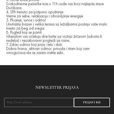
Svakodnevne pešačke ture u 11h vode vas kroz najlepše staze
Divčibara.
4. SPA trenutci za potpuno opuštanje
Vreme za sebe, relaksaciju i obnavljanje energije.
5. Plivanje, sunce i odmor
Unutrašnji bazen i velika terasa sa ležaljkama postaju vaše malo
mesto za beg od svega.
6. Pogled koji se pamti
Vikendom vas očekuju dve karte za vožnju žičarom (subota ili
nedelja) i nezaboravni pogledi sa visine.
7. Zdrav odmor koji prija i telu i duši
Dobra hrana, aktivan odmor, priroda i ritam koji vam
omogućava da se zaista vratite sebi.
NEWSLETTER PRIJAVA
PRIJAVI ME