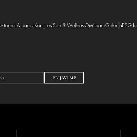
estorani & barovi
Kongresi
Spa & Wellness
Divčibare
Galerija
ESG Ini
PRIJAVI ME