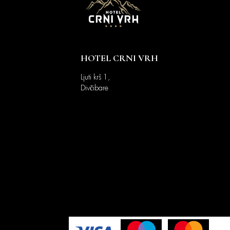
HOTEL CRNI VRH
Ljuti krš 1,
Divčibare