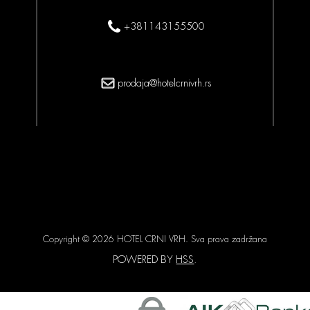
+381143155500
prodaja@hotelcrnivrh.rs
Copyright © 2026 HOTEL CRNI VRH. Sva prava zadržana
POWERED BY
HSS
.